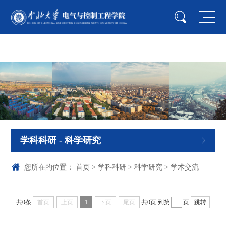
tyc33455cc太阳集团(Macau)股份有限公司-
Official website
学科科研
- 科学研究
您所在的位置：
首页
>
学科科研
>
科学研究
>
学术交流
共0条
首页
上页
1
下页
尾页
共0页
到第
页
跳转